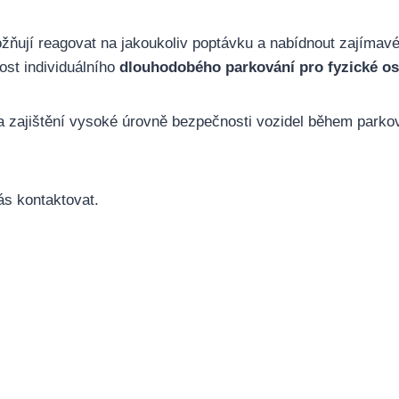
žňují reagovat na jakoukoliv poptávku a nabídnout zajímav
st individuálního
dlouhodobého parkování pro fyzické oso
 zajištění vysoké úrovně bezpečnosti vozidel během parková
ás kontaktovat.